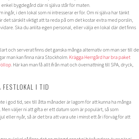
n enkel bygdegård där ni själva står för maten.
ingår, i den lokal som ni intresserar er för. Om ni själva har tänkt
 det särskilt viktigt att ta reda på om det kostar extra med porslin,
vidare. Ska du anlita egen personal, eller välja en lokal där det finns
 klart och serverat finns det ganska många alternativ om man ser till de
gar man kan finna nära Stockholm.
Krägga Herrgård har bra paket
röllop
. Här kan man få allt ifrån mat och övernattning till SPA, dryck,
 FESTLOKAL I TID
te i god tid, sex till åtta månader är lagom för att kunna ha många
n. Men väljer ni att gifta er ett datum som är populärt, så som
 eller nyår, så är det bra att vara ute i minst ett år i förväg för att
gar av lokal så finns det en mängd annat ni bör fundera över när ni