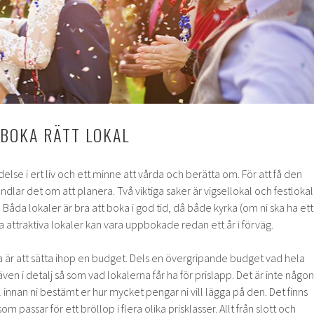
 BOKA RÄTT LOKAL
delse i ert liv och ett minne att vårda och berätta om. För att få den
dlar det om att planera. Två viktiga saker är vigsellokal och festlokal
t. Båda lokaler är bra att boka i god tid, då både kyrka (om ni ska ha ett
a attraktiva lokaler kan vara uppbokade redan ett år i förväg.
a är att sätta ihop en budget. Dels en övergripande budget vad hela
ven i detalj så som vad lokalerna får ha för prislapp. Det är inte någon
al innan ni bestämt er hur mycket pengar ni vill lägga på den. Det finns
 passar för ett bröllop i flera olika prisklasser. Allt från slott och