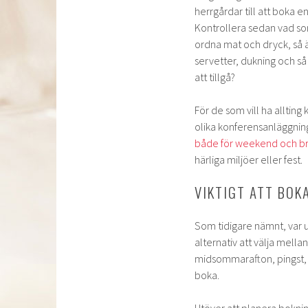
herrgårdar till att boka e
Kontrollera sedan vad som 
ordna mat och dryck, så är
servetter, dukning och så 
att tillgå?
För de som vill ha allting
olika konferensanläggnin
både för weekend och b
härliga miljöer eller fest.
VIKTIGT ATT BOKA
Som tidigare nämnt, var u
alternativ att välja mella
midsommarafton, pingst, jul
boka.
Utöver att planera boknin