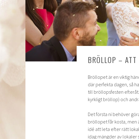
BRÖLLOP – ATT
Bröllopet är en viktig hän
där perfekta dagen, så han
till bröllopsfesten efterå
kyrkligt bröllop) och andr
Det första ni behöver gör
bröllopet får kosta, men ä
idé att leta efter rätt lok
idag mängder av lokaler som