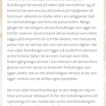
festvåningar beroende på vilken stad man befinner sig på.
Däremot kan det vara bra att fundera på möjligheten att
hyra lokal i utkanten av staden eller i en närliggande stad
om de festvåningar som finns där passar bättre. Många
gånger blir det billigare att hyra festvåningar som ligger en
bit från centrum. Givetvis kräver det en kostnad som måste
läggas på transporten till och från lokalen, men beroende
på hur man ser det kan det vara värt den extra utgiften. När
man väljer festvåningar som ligger på landet finns det även
andra fördelar. Natur i all ära men man kan även hålla
festen igång längre än inne i stan eftersom att det inte finns
grannar som blir störda av festandet. Festvåningar som
ligger utanför stan är ofta alltså billigare att hyra än de som
ligger centralt och de tillåter egna öppettider.
När man väljer bland festvåningar är det viktigt att välja en
lokal som passar sällskapet. En för stor festvåning känns lätt
opersonlig och stel medan det i en för liten festvåning blir