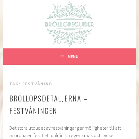
Skip
to
BRÖLLOPSGUIDER
content
ALLT OM BRÖLLOP
MENU
TAG:
FESTVÅNING
BRÖLLOPSDETALJERNA –
FESTVÅNINGEN
Det stora utbudet av festvåningar ger möjligheter till att
anordna en fest helt utifrån sin egen smak och tycke.