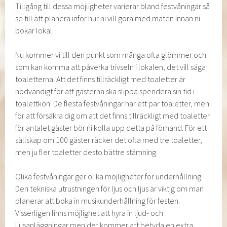
Tillgång till dessa möjligheter varierar bland festvåningar så
se till att planera inför hur ni vill göra med maten innan ni
bokar lokal.
Nu kommer vi till den punkt som många ofta glömmer och
som kan komma att påverka trivseln i lokalen, det vill säga
toaletterna. Att det finns tillräckligt med toaletter är
nödvändigt för att gästerna ska slippa spendera sin tid i
toalettkön. De flesta festvåningar har ett par toaletter, men
för att försäkra dig om att det finns tillräckligt med toaletter
för antalet gäster bör ni kolla upp detta på förhand. För ett
sällskap om 100 gäster räcker det ofta med tre toaletter,
men ju fler toaletter desto bättre stämning.
Olika festvåningar ger olika möjligheter för underhållning.
Den tekniska utrustningen för ljus och ljus är viktig om man
planerar att boka in musikunderhållning för festen.
Visserligen finns möjlighet att hyra in ljud- och
ljusanläggningar men det kommer att betyda en extra