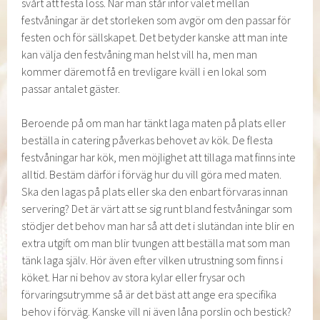
svårt att festa loss. När man står inför valet mellan
festvåningar är det storleken som avgör om den passar för
festen och för sällskapet. Det betyder kanske att man inte
kan välja den festvåning man helst vill ha, men man
kommer däremot få en trevligare kväll i en lokal som
passar antalet gäster.
Beroende på om man har tänkt laga maten på plats eller
beställa in catering påverkas behovet av kök. De flesta
festvåningar har kök, men möjlighet att tillaga mat finns inte
alltid. Bestäm därför i förväg hur du vill göra med maten.
Ska den lagas på plats eller ska den enbart förvaras innan
servering? Det är värt att se sig runt bland festvåningar som
stödjer det behov man har så att det i slutändan inte blir en
extra utgift om man blir tvungen att beställa mat som man
tänk laga själv. Hör även efter vilken utrustning som finns i
köket. Har ni behov av stora kylar eller frysar och
förvaringsutrymme så är det bäst att ange era specifika
behov i förväg. Kanske vill ni även låna porslin och bestick?